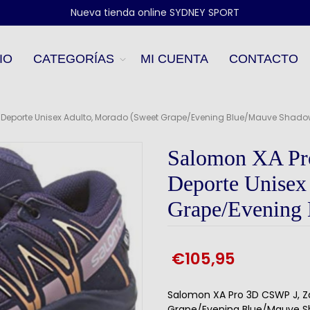
Nueva tienda online SYDNEY SPORT
IO
CATEGORÍAS
MI CUENTA
CONTACTO
e Deporte Unisex Adulto, Morado (Sweet Grape/Evening Blue/Mauve Shado
Salomon XA Pro
Deporte Unisex
Grape/Evening
€105,95
Salomon XA Pro 3D CSWP J, Za
Grape/Evening Blue/Mauve 