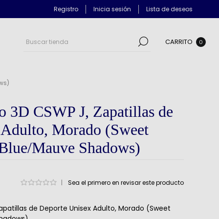
Registro
Inicia sesión
Lista de deseos
CARRITO
0
ws)
 3D CSWP J, Zapatillas de
 Adulto, Morado (Sweet
 Blue/Mauve Shadows)
|
Sea el primero en revisar este producto
patillas de Deporte Unisex Adulto, Morado (Sweet
Shadows)