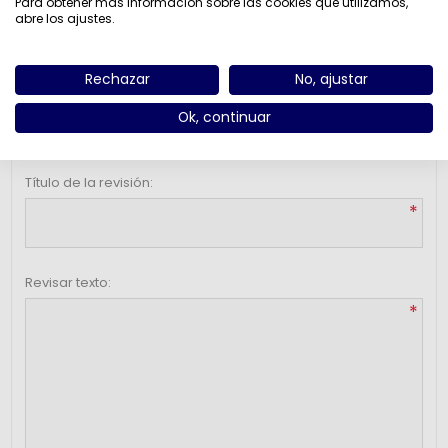
Para obtener más información sobre las cookies que utilizamos,
abre los ajustes.
Reviews
Contact Us
Rechazar
No, ajustar
Escribe tu propio comentario
Ok, continuar
Solo los usuarios registrados pueden escribir comentarios
Título de la revisión:
*
Revisar texto:
*