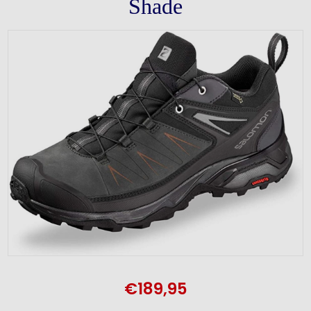
Shade
€189,95