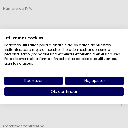
Número de IVA:
Nota: Introduzca el número de IVA con el código de país (p. ej. GB 111 111
11)
Utilizamos cookies
Podemos utilizarlas para el análisis de los datos de nuestros
visitantes, para mejorar nuestro sitio web, mostrar contenido
personalizado y brindarle una excelente experiencia en el sitio web.
Newsletter
Para obtener más información sobre las cookies que utilizamos,
abre los ajustes.
Boletín
Rechazar
No, ajustar
Su contraseña
Ok, continuar
Contraseña:
*
Confirmar contraseña: