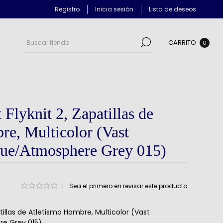
Registro
Inicia sesión
Lista de deseos
CARRITO
0
Flyknit 2, Zapatillas de
e, Multicolor (Vast
lue/Atmosphere Grey 015)
|
Sea el primero en revisar este producto
atillas de Atletismo Hombre, Multicolor (Vast
re Grey 015)