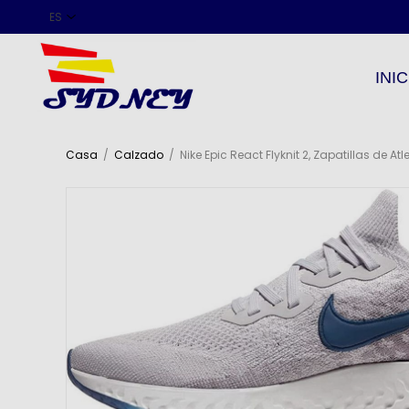
INIC
Casa
/
Calzado
/
Nike Epic React Flyknit 2, Zapatillas de 