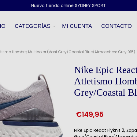
Nueva tienda online SYDNEY SPORT
IO
CATEGORÍAS
MI CUENTA
CONTACTO
Atletismo Hombre, Multicolor (Vast Grey/Coastal Blue/Atmosphere Grey 015)
Nike Epic React 
Atletismo Hombr
Grey/Coastal B
€149,95
Nike Epic React Flyknit 2, Zap
Grey/Coastal Blue/Atmosphe