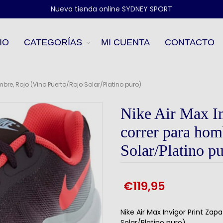
Nueva tienda online SYDNEY SPORT
IO
CATEGORÍAS
MI CUENTA
CONTACTO
ombre, Rojo (Vino Puerto/Rojo Solar/Platino puro)
Nike Air Max In
correr para hom
Solar/Platino p
€119,95
Nike Air Max Invigor Print Zap
Solar/Platino puro)