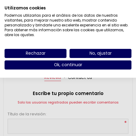
Utilizamos cookies
Podemos utilizarlas para el análisis de los datos de nuestros
Please select the address you want to ship to
visitantes, para mejorar nuestro sitio web, mostrar contenido
personalizado y brindarle una excelente experiencia en el sitio web.
Para obtener más información sobre las cookies que utilizamos,
Añadir al carrito
abre los ajustes.
Rechazar
No, ajustar
Ok, continuar
Reviews
Contact Us
Escribe tu propio comentario
Solo los usuarios registrados pueden escribir comentarios
Título de la revisión:
*